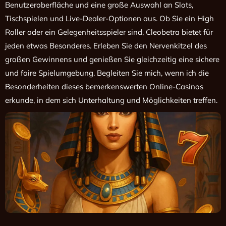
Benutzeroberfläche und eine große Auswahl an Slots,
Tischspielen und Live-Dealer-Optionen aus. Ob Sie ein High
Roller oder ein Gelegenheitsspieler sind, Cleobetra bietet für
jeden etwas Besonderes. Erleben Sie den Nervenkitzel des
großen Gewinnens und genießen Sie gleichzeitig eine sichere
und faire Spielumgebung. Begleiten Sie mich, wenn ich die
Besonderheiten dieses bemerkenswerten Online-Casinos
erkunde, in dem sich Unterhaltung und Möglichkeiten treffen.