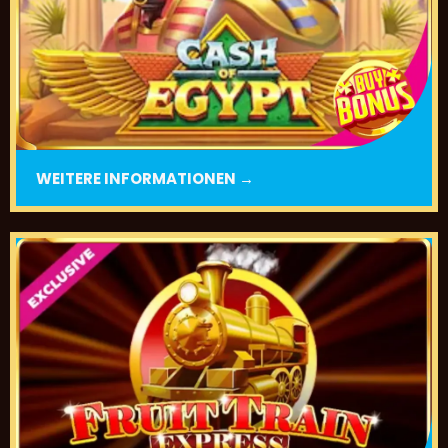
WEITERE INFORMATIONEN →