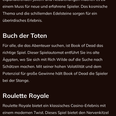
einem Muss für neue und erfahrene Spieler. Das kosmische
Thema und die schillernden Edelsteine sorgen für ein
überirdisches Erlebnis.
Buch der Toten
Für alle, die das Abenteuer suchen, ist Book of Dead das
richtige Spiel. Dieser Spielautomat entführt Sie ins alte
Ägypten, wo Sie sich mit Rich Wilde auf die Suche nach
Schätzen machen. Mit seiner hohen Volatilität und dem
Potenzial für große Gewinne hält Book of Dead die Spieler
bei der Stange.
Roulette Royale
Roulette Royale bietet ein klassisches Casino-Erlebnis mit
einem modernen Twist. Dieses Spiel bietet den Nervenkitzel