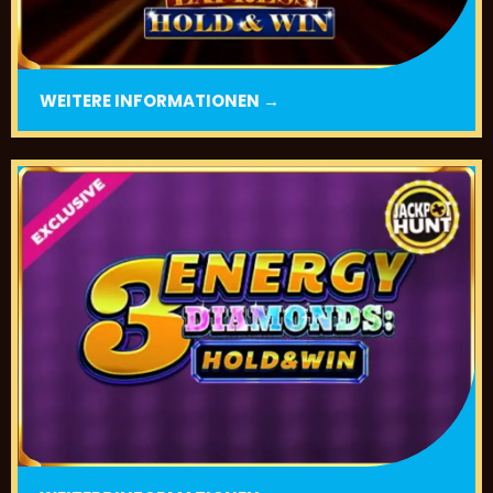
WEITERE INFORMATIONEN →