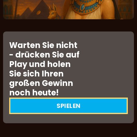
Warten Sie nicht
- drücken Sie auf
Play und holen
Sie sich Ihren
großen Gewinn
noch heute!
SPIELEN