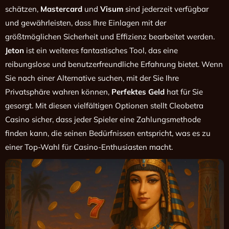
schätzen,
Mastercard
und
Visum
sind jederzeit verfügbar
und gewährleisten, dass Ihre Einlagen mit der
größtmöglichen Sicherheit und Effizienz bearbeitet werden.
Jeton
ist ein weiteres fantastisches Tool, das eine
reibungslose und benutzerfreundliche Erfahrung bietet. Wenn
Sie nach einer Alternative suchen, mit der Sie Ihre
Privatsphäre wahren können,
Perfektes Geld
hat für Sie
gesorgt. Mit diesen vielfältigen Optionen stellt Cleobetra
Casino sicher, dass jeder Spieler eine Zahlungsmethode
finden kann, die seinen Bedürfnissen entspricht, was es zu
einer Top-Wahl für Casino-Enthusiasten macht.