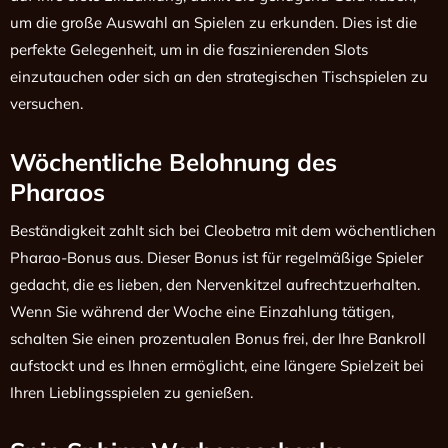
um die große Auswahl an Spielen zu erkunden. Dies ist die
perfekte Gelegenheit, um in die faszinierenden Slots
einzutauchen oder sich an den strategischen Tischspielen zu
versuchen.
Wöchentliche Belohnung des
Pharaos
Beständigkeit zahlt sich bei Cleobetra mit dem wöchentlichen
Pharao-Bonus aus. Dieser Bonus ist für regelmäßige Spieler
gedacht, die es lieben, den Nervenkitzel aufrechtzuerhalten.
Wenn Sie während der Woche eine Einzahlung tätigen,
schalten Sie einen prozentualen Bonus frei, der Ihre Bankroll
aufstockt und es Ihnen ermöglicht, eine längere Spielzeit bei
Ihren Lieblingsspielen zu genießen.