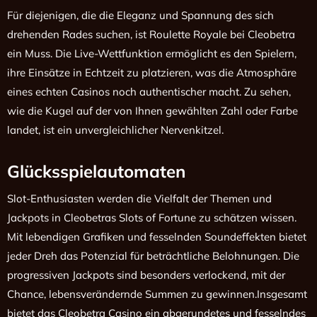
Für diejenigen, die die Eleganz und Spannung des sich
drehenden Rades suchen, ist Roulette Royale bei Cleobetra
ein Muss. Die Live-Wettfunktion ermöglicht es den Spielern,
ihre Einsätze in Echtzeit zu platzieren, was die Atmosphäre
eines echten Casinos noch authentischer macht. Zu sehen,
wie die Kugel auf der von Ihnen gewählten Zahl oder Farbe
landet, ist ein unvergleichlicher Nervenkitzel.
Glücksspielautomaten
Slot-Enthusiasten werden die Vielfalt der Themen und
Jackpots in Cleobetras Slots of Fortune zu schätzen wissen.
Mit lebendigen Grafiken und fesselnden Soundeffekten bietet
jeder Dreh das Potenzial für beträchtliche Belohnungen. Die
progressiven Jackpots sind besonders verlockend, mit der
Chance, lebensverändernde Summen zu gewinnen.Insgesamt
bietet das Cleobetra Casino ein abgerundetes und fesselndes