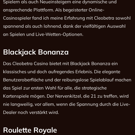
Spielern als auch Neueinsteigern eine dynamische und
ansprechende Plattform. Als begeisterter Online-
Casinospieler fand ich meine Erfahrung mit Cleobetra sowohl
spannend als auch lohnend, dank der vielfältigen Auswahl
an Spielen und Live-Wetten-Optionen.
Blackjack Bonanza
Das Cleobetra Casino bietet mit Blackjack Bonanza ein
klassisches und doch aufregendes Erlebnis. Die elegante
Benutzeroberfläche und der reibungslose Spielablauf machen
das Spiel zur ersten Wahl für alle, die strategische
Kartenspiele mögen. Der Nervenkitzel, die 21 zu treffen, wird
nie langweilig, vor allem, wenn die Spannung durch die Live-
Dealer noch verstärkt wird.
Roulette Royale