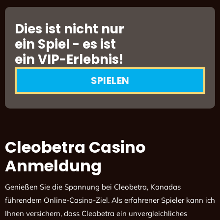
Dies ist nicht nur
ein Spiel - es ist
ein VIP-Erlebnis!
SPIELEN
Cleobetra Casino
Anmeldung
Genießen Sie die Spannung bei Cleobetra, Kanadas
führendem Online-Casino-Ziel. Als erfahrener Spieler kann ich
Ihnen versichern, dass Cleobetra ein unvergleichliches