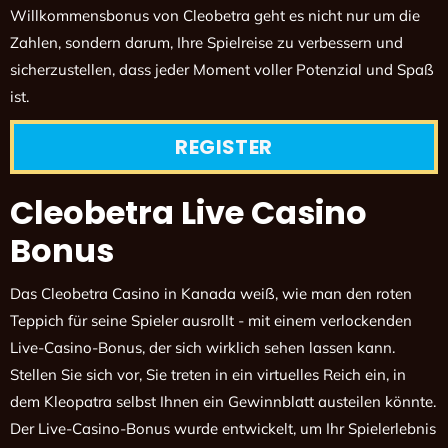
Willkommensbonus von Cleobetra geht es nicht nur um die
Zahlen, sondern darum, Ihre Spielreise zu verbessern und
sicherzustellen, dass jeder Moment voller Potenzial und Spaß
ist.
REGISTER
Cleobetra Live Casino
Bonus
Das Cleobetra Casino in Kanada weiß, wie man den roten
Teppich für seine Spieler ausrollt - mit einem verlockenden
Live-Casino-Bonus, der sich wirklich sehen lassen kann.
Stellen Sie sich vor, Sie treten in ein virtuelles Reich ein, in
dem Kleopatra selbst Ihnen ein Gewinnblatt austeilen könnte.
Der Live-Casino-Bonus wurde entwickelt, um Ihr Spielerlebnis