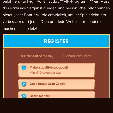
belohnen. Für High Roller ist das **VIP-Programm** ein Muss,
das exklusive Vergünstigungen und persönliche Belohnungen
bietet. Jeder Bonus wurde entwickelt, um Ihr Spielerlebnis zu
verbessern und jeden Dreh und jede Wette spannender zu
machen als die letzte.
REGISTER