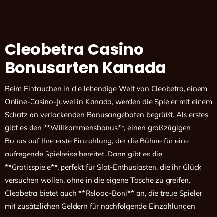
Cleobetra Casino
Bonusarten Kanada
Beim Eintauchen in die lebendige Welt von Cleobetra, einem
Online-Casino-Juwel in Kanada, werden die Spieler mit einem
Schatz an verlockenden Bonusangeboten begrüßt. Als erstes
gibt es den **Willkommensbonus**, einen großzügigen
Bonus auf Ihre erste Einzahlung, der die Bühne für eine
aufregende Spielreise bereitet. Dann gibt es die
**Gratisspiele**, perfekt für Slot-Enthusiasten, die ihr Glück
versuchen wollen, ohne in die eigene Tasche zu greifen.
Cleobetra bietet auch **Reload-Boni** an, die treue Spieler
mit zusätzlichen Geldern für nachfolgende Einzahlungen