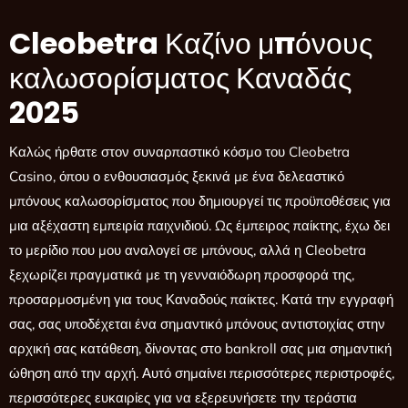
Cleobetra Καζίνο μπόνους
καλωσορίσματος Καναδάς
2025
Καλώς ήρθατε στον συναρπαστικό κόσμο του Cleobetra
Casino, όπου ο ενθουσιασμός ξεκινά με ένα δελεαστικό
μπόνους καλωσορίσματος που δημιουργεί τις προϋποθέσεις για
μια αξέχαστη εμπειρία παιχνιδιού. Ως έμπειρος παίκτης, έχω δει
το μερίδιο που μου αναλογεί σε μπόνους, αλλά η Cleobetra
ξεχωρίζει πραγματικά με τη γενναιόδωρη προσφορά της,
προσαρμοσμένη για τους Καναδούς παίκτες. Κατά την εγγραφή
σας, σας υποδέχεται ένα σημαντικό μπόνους αντιστοιχίας στην
αρχική σας κατάθεση, δίνοντας στο bankroll σας μια σημαντική
ώθηση από την αρχή. Αυτό σημαίνει περισσότερες περιστροφές,
περισσότερες ευκαιρίες για να εξερευνήσετε την τεράστια